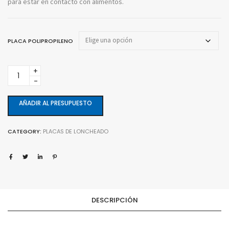
para estar en contacto con alimentos.
PLACA POLIPROPILENO
Placas
de
polipropileno
G/150
AÑADIR AL PRESUPUESTO
quantity
CATEGORY:
PLACAS DE LONCHEADO
DESCRIPCIÓN