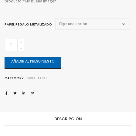
producto muy buena imagen.
PAPEL REGALO METALIZADO
Papel
de
regalo
metalizado
AÑADIR AL PRESUPUESTO
quantity
CATEGORY:
ENVOLTORIOS
DESCRIPCIÓN