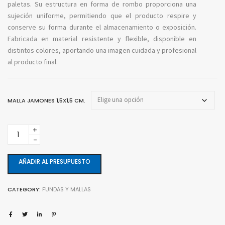
paletas. Su estructura en forma de rombo proporciona una
sujeción uniforme, permitiendo que el producto respire y
conserve su forma durante el almacenamiento o exposición.
Fabricada en material resistente y flexible, disponible en
distintos colores, aportando una imagen cuidada y profesional
al producto final.
MALLA JAMONES 1,5X1,5 CM.
Malla
para
jamones
rombo
AÑADIR AL PRESUPUESTO
1,5
x
CATEGORY:
FUNDAS Y MALLAS
1,5
cm.
quantity