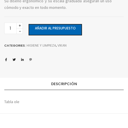
Su diseño ergonómico y su escala graduada aseguran un uso
cómodo y exacto en todo momento.
Jarra
AÑADIR AL PRESUPUESTO
de
medición
2L.
CATEGORIES:
HIGIENE Y LIMPIEZA
,
VIKAN
quantity
DESCRIPCIÓN
Tabla ole