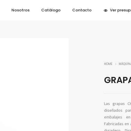
Nosotros
Catálogo
Contacto
Ver presu
HOME
MÁQUINA
GRAP
Las grapas C
diseñados pa
embalajes en 
Fabricadas en 
duradero. Di