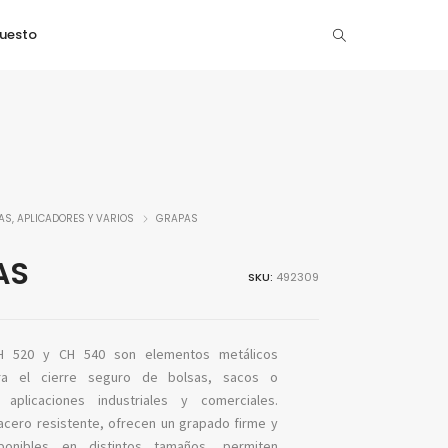
puesto
S, APLICADORES Y VARIOS
GRAPAS
AS
SKU:
492309
H 520 y CH 540 son elementos metálicos
ra el cierre seguro de bolsas, sacos o
aplicaciones industriales y comerciales.
acero resistente, ofrecen un grapado firme y
sponibles en distintos tamaños, permiten