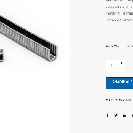
adaptarse a d
material, gara
líneas de prod
GRAPAS
Grapas
quantity
AÑADIR AL 
CATEGORY:
MÁQ