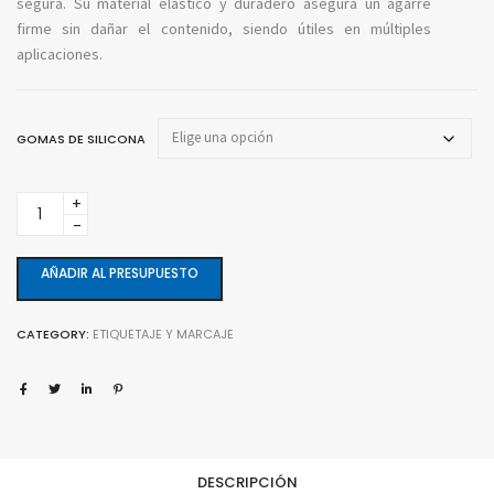
segura. Su material elástico y duradero asegura un agarre
firme sin dañar el contenido, siendo útiles en múltiples
aplicaciones.
GOMAS DE SILICONA
Gomas
de
silicona
60x8
AÑADIR AL PRESUPUESTO
mm.
quantity
CATEGORY:
ETIQUETAJE Y MARCAJE
DESCRIPCIÓN