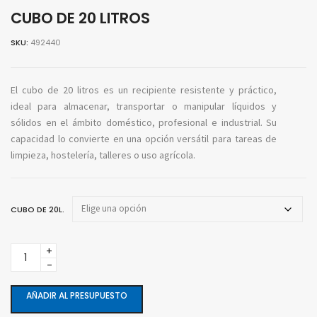
CUBO DE 20 LITROS
SKU:
492440
El cubo de 20 litros es un recipiente resistente y práctico,
ideal para almacenar, transportar o manipular líquidos y
sólidos en el ámbito doméstico, profesional e industrial. Su
capacidad lo convierte en una opción versátil para tareas de
limpieza, hostelería, talleres o uso agrícola.
CUBO DE 20L.
Cubo
de
20
litros
AÑADIR AL PRESUPUESTO
quantity