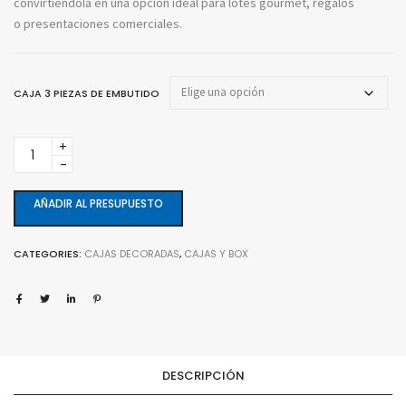
convirtiéndola en una opción ideal para lotes gourmet, regalos
o presentaciones comerciales.
CAJA 3 PIEZAS DE EMBUTIDO
Caja
3
piezas
embutido
AÑADIR AL PRESUPUESTO
quantity
CATEGORIES:
CAJAS DECORADAS
,
CAJAS Y BOX
DESCRIPCIÓN